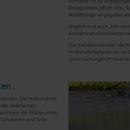
Richtlinie PN 98 vorgegange
Einzelproben, Misch- bzw. 
Abfallmenge vorgegeben wi
Möglich sind auch „Hot-spo
Kontaminationsschwerpunk
Das bwl dokumentiert die P
Probenahmeplanes bis zur
Untersuchungen (Probenvor
ten
u finden. Die Probenahme
d des Sedimentes
ssern kann die Probenahme
In Talspeeren und Seen
.