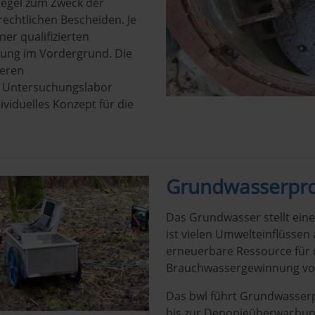
Regel zum Zweck der
echtlichen Bescheiden. Je
er qualifizierten
ung im Vordergrund. Die
seren
 Untersuchungslabor
ividuelles Konzept für die
Grundwasserp
Das Grundwasser stellt eine
ist vielen Umwelteinflüssen 
erneuerbare Ressource für 
Brauchwassergewinnung von 
Das bwl führt Grundwasse
bis zur Deponieüberwachun