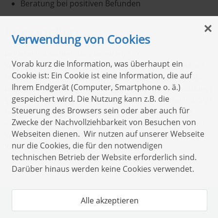
Beratung bei positiven Befunden
Legionellen
Verwendung von Cookies
Legionellen siedeln sich bevorzugt im
Vorab kurz die Information, was überhaupt ein
Warmwasserleitungssystem an. Unter den Legionellen
Cookie ist: Ein Cookie ist eine Information, die auf
ist besonders
Legionella pneumophila
als Auslöser der
Ihrem Endgerät (Computer, Smartphone o. ä.)
Legionärskrankheit (einer schweren Lungenentzündung)
gespeichert wird. Die Nutzung kann z.B. die
gefährlich. Das optimale Wachstum von Legionellen liegt
Steuerung des Browsers sein oder aber auch für
bei einer Temperatur von 20 - 50 °C und wird durch
Zwecke der Nachvollziehbarkeit von Besuchen von
entsprechendes Nährstoffangebot, z.B. einen Biofilm in
Webseiten dienen. Wir nutzen auf unserer Webseite
Wasserleitungen und/oder Sedimente wie Rost und
nur die Cookies, die für den notwendigen
Kesselstein begünstigt.
technischen Betrieb der Website erforderlich sind.
Darüber hinaus werden keine Cookies verwendet.
Alle akzeptieren